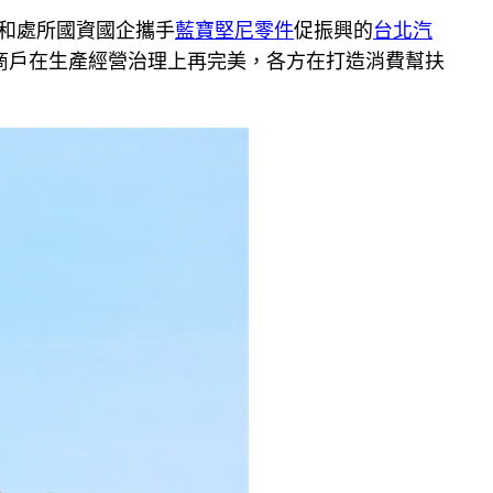
和處所國資國企攜手
藍寶堅尼零件
促振興的
台北汽
商戶在生產經營治理上再完美，各方在打造消費幫扶