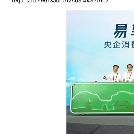
requestId:69613abb0126b3.44350107.