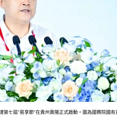
化易捷第七屆“易享節”在貴州貴陽正式啟動。圖為國務院國