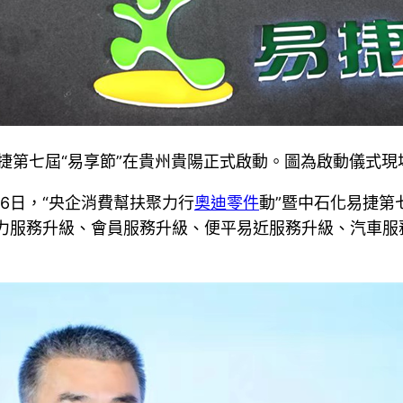
易捷第七屆“易享節”在貴州貴陽正式啟動。圖為啟動儀式現
16日，“央企消費幫扶聚力行
奧迪零件
動”暨中石化易捷第
新動力服務升級、會員服務升級、便平易近服務升級、汽車