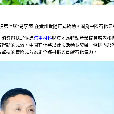
化易捷第七屆“易享節”在貴州貴陽正式啟動。圖為中國石化
，消費幫扶是促進
汽車材料
脫貧地區特點產業提質增效和
獲得新的成效。中國石化將以此次活動為契機，深挖內部
費幫扶的實際成效為周全鄉村振興貢獻石化氣力。