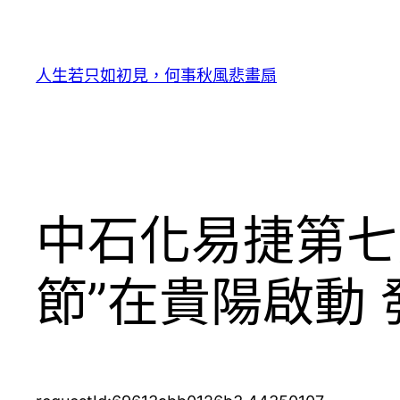
跳
至
主
人生若只如初見，何事秋風悲畫扇
要
內
容
中石化易捷第七
節”在貴陽啟動