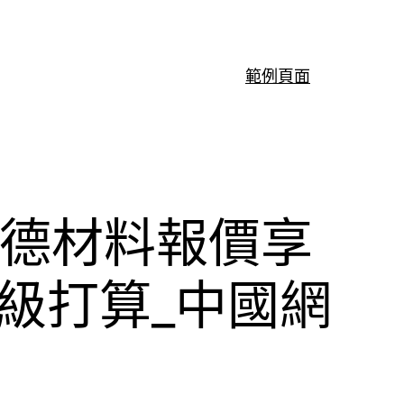
範例頁面
斯德材料報價享
級打算_中國網