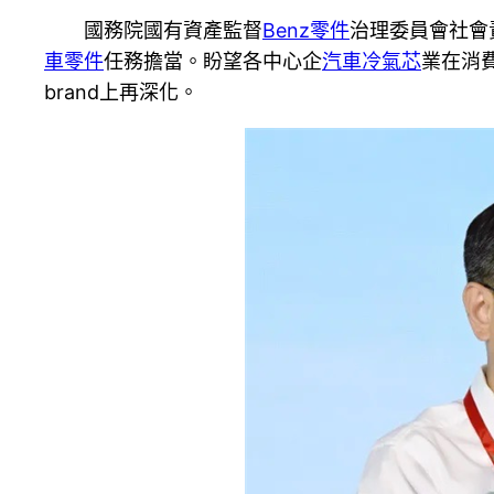
國務院國有資產監督
Benz零件
治理委員會社會
車零件
任務擔當。盼望各中心企
汽車冷氣芯
業在消
brand上再深化。