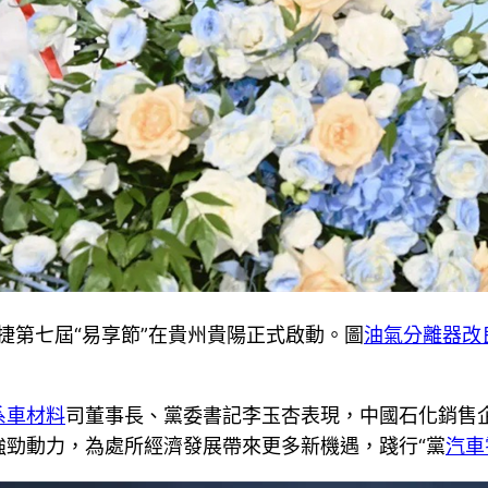
易捷第七屆“易享節”在貴州貴陽正式啟動。圖
油氣分離器改
系車材料
司董事長、黨委書記李玉杏表現，中國石化銷售
強勁動力，為處所經濟發展帶來更多新機遇，踐行“黨
汽車