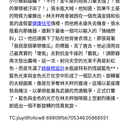
小小黃銅齒輪。「不行！金牛座的物質力量太強了！我
的單戀被汙染了！」張水瓶大喊。他知道，如果牛土豪
的物質力量勝出，林天秤將會被困在一個充滿金錢和俗
氣的虛假愛
健康住宅
情裡，而他將永遠失去機會。張水
瓶看向那機器，還剩下最後一個可以輸入的「情緒燃
料」口。他迅速撕下了貼在他背後衣領上，那張寫著
「我就是個單戀傻瓜」的標籤，丟了進去。他必須用自
己最真實的「傻氣」去對抗金牛座的「霸氣」！調節器
再次發出轟鳴，這一次，射向天空的光束不再是彩虹
色，而是充滿了
綠裝修設計
水瓶座特有的怪誕藍色**。
藍色光束與金色光芒在空中形成了一個巨大的、旋轉著
的太極圖案，像是在爭奪林天秤的靈魂。這場以星座運
勢為賭注、以單戀能量為武器的荒唐戰爭，正式打響
了。藍色與金色的光芒在林天秤咖啡館上空劇烈衝撞，
創造出一個不斷旋轉的怪異氣旋。
TC:jiuyi9follow8 69909fbb705346.05868551