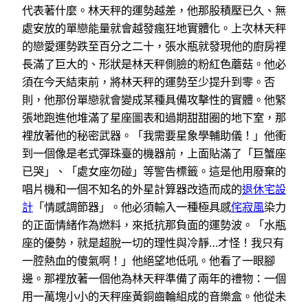
代表著什麼。林天秤的運勢越差，他那股積壓已久、無
處安放的單戀能量就會越發瘋狂地實體化。上次林天秤
的戀愛運勢跌至百分之二十，張水瓶就發現他的廚房裡
長滿了巨大的、形狀是林天秤側臉的粉紅色蘑菇。他必
須在今天結束前，將林天秤的運勢至少提升到零。否
則，他那份單戀就會變成某種具備攻擊性的實體。他緊
張地跑進他堆滿了星座圖表和過期甜甜圈的地下室，那
裡放著他的秘密武器。「我需要星象學輔助儀！」他衝
到一個像是老式彈珠臺的機器前，上面貼滿了「巨蟹座
已哭」、「處女座勿碰」等警告標籤。這是他用廢棄的
唱片機和一個不知名的外星計算器改造而成的
退休宅設
計
「情感調節器」。他必須輸入一種極具感
侘寂風
染力
的正面情緒作為燃料，來抵抗那負面的運勢波。「水瓶
座的優勢，就是超脫一切的理性與冷靜…才怪！我只有
一腔熱血的傻氣啊！」他絕望地低吼。他看了一眼腳
邊。那裡放著一個他為林天秤準備了兩年的禮物：一個
用一萬塊小小的天秤座黃銅齒輪組成的音樂盒。他從未