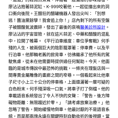
廖沾沾抱著蒜泥缸、K-999咬著他，一起從撞出來的洞
口衝向後院。王醋狂的醋罐機器人發出尖叫：「別想
逃！醬油黨餘孽！我會追上你！」店內剩下的所有空盤
子被醋酸氣波震碎，發出了最後的哀鳴
醫美診所設計
。
廖沾沾的宇宙冒險，就在這片蒜泥、中藥和醋酸的混亂
中，拉開了帷幕。《平行泊車維度：車位爭奪戰》何手
殘的人生，被兩個巨大的陰影籠罩著：停車費，以及平
行泊車。他那輛老舊的掀背車，彷彿繼承了他所有的駕
駛焦慮，從未在他需要時提供過任何幫助。今天，他面
臨的是城市傳說中最恐怖的挑戰，一條夾在理髮店與一
間專賣金屬雕像的畫廊之間的窄巷。一個看起來比他車
子尺寸小上三十公分的停車格，上面還灑著一層可疑的
白色粉末。何手殘深吸一口氣。將車子打了倒檔。他的
車載語音系統發出了令人不快的女聲：「警告，後方障
礙物距離：無限趨近於零。」「請考慮放棄治療。」他
忽略了警告，開始緩慢地倒車。他最討厭的不是語音系
統，而是那兩塊永遠在關鍵時刻自動收折的後視鏡。當