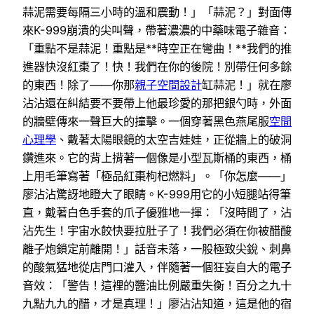
蒜泥需要每隔三小時的溫和震動！」「蒜泥？」對面傳
來K-999崩潰的尖叫聲，帶著濃濃的中藥味電子雜音：
「重點不是蒜泥！重點是**時空正在彎曲！**我們的推
進器快沒紅棗了！快！我們在你的後院！別帶任何多餘
的東西！除了——你那
親子空間設計
缸蒜泥！」就在廖
沾沾還在糾結要不要帶上他最珍愛的那把銀勺時，外面
的牆壁傳來一聲巨大的撞擊。一個穿著黑色燕尾服
空間
心理學
、戴著太陽眼鏡的太空吉娃娃，正從牆上的破洞
鑽進來。它的背上揹著一個像是小型瓦斯桶的東西，桶
上用毛筆寫著「極品紅棗枸杞燃料」。「你怎麼——」
廖沾沾驚訝地瞪大了眼睛。K-999用它的小短腿站得筆
直，戴著白色手套的爪子優雅地一揮：「沒時間了，沾
沾先生！宇宙水餃快要拉肚子了！我們必須在你被醋酸
離子炮鎖定前離開！」話音未落，一股極致尖銳、刺鼻
的酸氣猛地從店門口灌入，伴隨著一個狂妄自大的電子
音效：「警告！這裡的醬油比例嚴重失衡！百分之九十
九點九九的醋，才是真理！」廖沾沾知道，這是他的宿