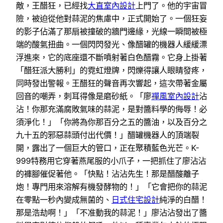
敵，王醋狂，已經找
大直室內設計
上門了。他的宇宙冒
險，被迫從他對蒜泥的焦慮中，正式開始了。一個狂妄
的影子佔滿了那扇被撞破的牆門邊緣，光線一瞬間被極
端的酸氣扭曲。一個閃閃發光、像醋罐的機器人緩緩漂
浮進來，它的底座還不斷噴射著白色醋霧。它身上掛著
「醋狂派大勝利」的霓虹燈牌，閃爍得讓人眼睛發疼，
同時發出警報。王醋狂的聲音再次響起，這次帶著金屬
回音的嘲弄，刺耳得像是磨砂紙。「廖
禪風室內設計
沾
沾！你那充滿腐敗氣味的蒜泥，是對醬料學的侮辱！必
須淨化！」「你將為你那百分之五的醬油，以及百分之
九十五的邪惡蒜頭付出代價！」醋罐機器人的頂端裂
開，露出了一個巨大的管口，正在聚積藍色光芒。K-
999特務用它穿著燕尾服的小爪子，一把抓住了廖沾沾
的褲腳催促著他。「快點！沾沾先生！那是醋酸離子
炮！專門用來溶解有機發酵物的！」「它會把你的蒜泥
在零點一秒內變成無菌的、
日式住宅設計
純淨的白醋！
那是浩劫啊！」「不准動我的蒜泥！」廖沾沾發出了醬