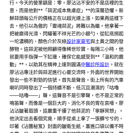
行。今天的營業額是：零。廖沾沾不安的不是店裡的生
意，而是他對**「蒜泥成本焦慮症」**的深層恐懼。新
鮮蒜頭每公斤的價格正在以超光速上漲，如果再這樣下
去，他引以為傲的「靈魂蒜泥」將難以為繼。他拿著一
把被磨得光滑、閃耀著不祥光芒的小銀勺，從缸底撈起
一坨濃稠的、顏色介於灰綠
設計家豪宅
與土黃之間的發
酵物。這蒜泥被他照顧得像稀世珍寶，每隔三小時，他
就要用手指彈一下缸邊，確保它能感受到**「溫和的震
動」**，以助其在精神上達到圓滿
中醫診所設計
。就在
廖沾沾專注於與蒜泥進行心靈交流時，外面的世界開始
發出一些不對勁的信號。首先是聲音。街上所有的汽車
喇叭同時發出了一個持續不斷、低沉且潮濕的「咕嚕
——咕嚕——」聲。這聲音不是引擎聲，也不是正常的
鳴笛聲，而像是一個巨大的、消化不良的胃在哀嚎。廖
沾沾皺著眉頭，這嚴重干擾了他蒜泥的「寧靜冥想」。
他決定出去看個究竟，順手從桌上拿了一張髒兮兮的，
印著《沾醬秘笈》封面的皺衛生紙，塞進口袋以備不時