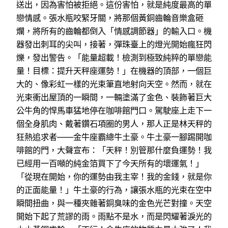
送出，因為害怕被拒絕。這份害怕，就是純度最高的單
戀情感。張水瓶咬緊牙關，將那個黃銅齒輪音樂盒砸
爛，將所有的齒輪都倒入「情感調節器」的輸入口。機
器發出刺耳的尖叫，接著，彈珠臺上的燈光開始瘋狂閃
爍，發出警告。「能量超載！檢測到極致純粹的單戀能
量！目標：提升天秤座運勢！」在機器的頂部，一個巨
大的、像彩虹一樣的光束筆直地射向天空。然而，就在
光束衝出屋頂的一瞬間，一輛塗滿了金色、裝飾著巨大
公牛角的悍馬車猛地停在咖啡館門口。駕駛座上走下一
個全身肌肉、戴著鑽石項圈的男人，那人正是林天秤的
狂熱追求者——金牛座霸總牛土豪。牛土豪一腳踢開咖
啡館的門，大聲宣布：「天秤！別管那什麼負運勢！我
已經用一百噸的純金箔買下了今天所有的壞運氣！」
「從現在開始，你的運勢由我主宰！我的金錢，就是你
的正面能量！」牛土豪的行為，讓張水瓶的光束在空中
瞬間扭曲，與一種夾雜著銅臭味的金色光芒對撞。天空
開始下起了荒謬的雨。雨點不是水，而是閃耀著淚光的