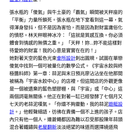
張水瓶的「傻氣」與牛土豪的「霸氣」瞬間被天秤座的
「平衡」力量所鎖死。張水瓶在地下室看到這一幕，氣
得渾身發抖，但不是因為害怕，而是因為對財富庸俗化
的憤怒。林天秤眼神冰冷：「這就是質感互換。你必須
體會到情感的無價之重。」「天秤！妳…妳不能這樣對
待愛妳的財富！我的心意是實實在在的！」
她對著天空的藍色光束
會所設計
刺出圓規，試圖在單戀
傻氣中找到一個可被量化的數學公式。《宇宙水餃與終
極醬料師》第一章：蒜泥與末日預兆廖沾沾坐在他那間
被稱為「宇宙水餃中心」的店裡，但這間店的外觀更像
是一個被遺棄的藍色塑膠棚，與「宇宙」或「中心」這
兩個詞毫無關係。他正在對著一缸已經發酵了七個月又
七天的老蒜泥嘆氣。「你還不夠靈動，我的蒜泥
遊艇設
計
。」他輕聲細語，彷彿在責備一個不上進的孩子。店
內只有他一個人，連蒼蠅都因為難以忍受那股陳年蒜頭
混合著鐵鏽與
老屋翻新
淡淡絕望的味道而選擇繞道飛