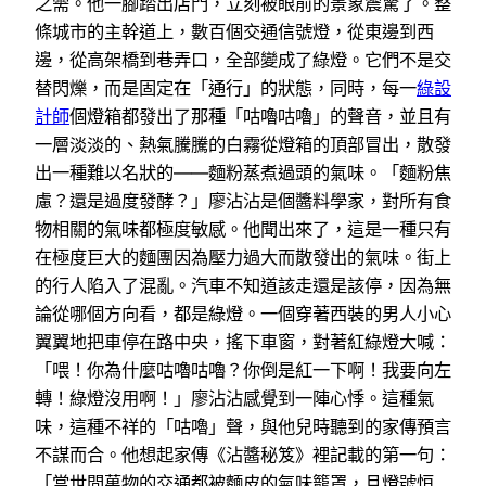
之需。他一腳踏出店門，立刻被眼前的景象震驚了。整
條城市的主幹道上，數百個交通信號燈，從東邊到西
邊，從高架橋到巷弄口，全部變成了綠燈。它們不是交
替閃爍，而是固定在「通行」的狀態，同時，每一
綠設
計師
個燈箱都發出了那種「咕嚕咕嚕」的聲音，並且有
一層淡淡的、熱氣騰騰的白霧從燈箱的頂部冒出，散發
出一種難以名狀的——麵粉蒸煮過頭的氣味。「麵粉焦
慮？還是過度發酵？」廖沾沾是個醬料學家，對所有食
物相關的氣味都極度敏感。他聞出來了，這是一種只有
在極度巨大的麵團因為壓力過大而散發出的氣味。街上
的行人陷入了混亂。汽車不知道該走還是該停，因為無
論從哪個方向看，都是綠燈。一個穿著西裝的男人小心
翼翼地把車停在路中央，搖下車窗，對著紅綠燈大喊：
「喂！你為什麼咕嚕咕嚕？你倒是紅一下啊！我要向左
轉！綠燈沒用啊！」廖沾沾感覺到一陣心悸。這種氣
味，這種不祥的「咕嚕」聲，與他兒時聽到的家傳預言
不謀而合。他想起家傳《沾醬秘笈》裡記載的第一句：
「當世間萬物的交通都被麵皮的氣味籠罩，且燈號恒