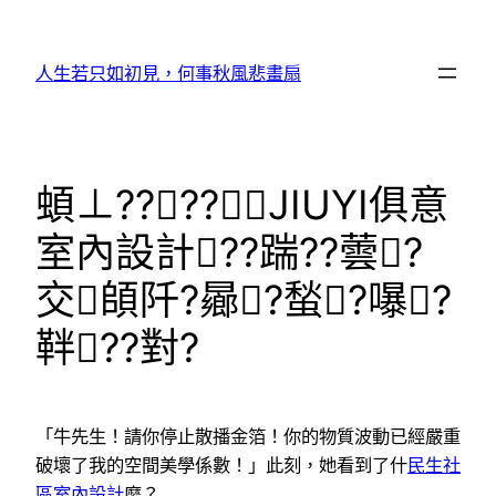
跳
至
人生若只如初見，何事秋風悲畫扇
主
要
內
容
蝢⊥????JIUYI俱意
室內設計??踹??蕓?
交頧阡?曏?蝵?嚗?
靽??對?
「牛先生！請你停止散播金箔！你的物質波動已經嚴重
破壞了我的空間美學係數！」此刻，她看到了什
民生社
區室內設計
麼？