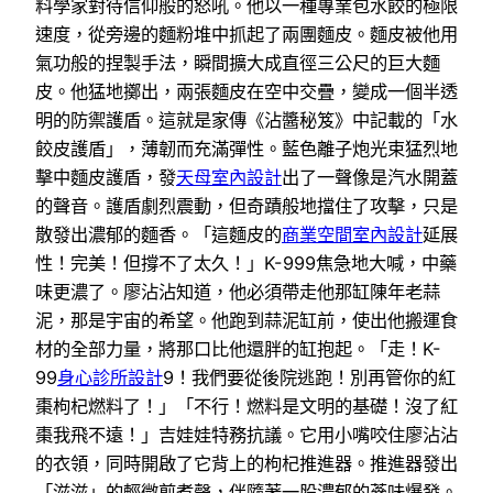
料學家對待信仰般的怒吼。他以一種專業包水餃的極限
速度，從旁邊的麵粉堆中抓起了兩團麵皮。麵皮被他用
氣功般的捏製手法，瞬間擴大成直徑三公尺的巨大麵
皮。他猛地擲出，兩張麵皮在空中交疊，變成一個半透
明的防禦護盾。這就是家傳《沾醬秘笈》中記載的「水
餃皮護盾」，薄韌而充滿彈性。藍色離子炮光束猛烈地
擊中麵皮護盾，發
天母室內設計
出了一聲像是汽水開蓋
的聲音。護盾劇烈震動，但奇蹟般地擋住了攻擊，只是
散發出濃郁的麵香。「這麵皮的
商業空間室內設計
延展
性！完美！但撐不了太久！」K-999焦急地大喊，中藥
味更濃了。廖沾沾知道，他必須帶走他那缸陳年老蒜
泥，那是宇宙的希望。他跑到蒜泥缸前，使出他搬運食
材的全部力量，將那口比他還胖的缸抱起。「走！K-
99
身心診所設計
9！我們要從後院逃跑！別再管你的紅
棗枸杞燃料了！」「不行！燃料是文明的基礎！沒了紅
棗我飛不遠！」吉娃娃特務抗議。它用小嘴咬住廖沾沾
的衣領，同時開啟了它背上的枸杞推進器。推進器發出
「滋滋」的輕微煎煮聲，伴隨著一股濃郁的蔘味爆發。