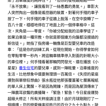
染了泊車維度的純粹性。」「但你的後視鏡貼紙——
『永不放棄』，讓我看到了一絲愚蠢的勇氣。」車影大
人突然掏出一個像是遙控器的裝置，對著何手殘的車子
按了一下。何手殘的車子從牆上脫落，在空中旋轉了一
百八十度，穩穩地停在了地面上的一個停車格中。這
次，夾角是——零度。「你被分配給我的泊車學徒了。
如果泊車是一種宗教，你就是那個連方向盤都沒摸過的
新信徒。」她指了指旁邊一輛像是巨型嬰兒車的改造
車：「這是你的訓練工具，從現在開始，你得學會如何
在零點零零一秒內，將這輛車精準停入對面的針眼大小
的車位裡。」何手殘看著那輛閃閃發光、還在播放《小
星星》
養生住宅
的嬰兒車，感到一陣眩暈。泊車維度的
生活，比他想象中還要無理頭一百萬倍。《失控的星座
運勢與單戀狂想曲》張水瓶從他那張覆蓋著七層舊報紙
的單人床上驚醒，不是因為鬧鐘，而是因為屋頂傳來了
一陣震耳欲聾的廣播聲。「緊急！緊急！今日星座運勢
超級大修正！所有天秤座請注意！由於月球剛剛打了一
個噴嚏，您的戀愛機率從昨日的百分之九十九點九，陡