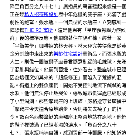
降至負百分之八十七！」廣播員的聲音聽起來像是一個
正在經
私人招待所設計
歷中年危機的雙子座，充滿了戲
劇性的絕望。張水瓶，一個典型的水瓶座，立刻感到一
陣恐慌
THE R3 寓所
，這是他患有「星座預報壓力症候
群」後的標準反應。他單戀著住在隔壁棟、經營一家
「平衡美學」咖啡館的林天秤。林天秤完美得像是從黃
金分割線中走出來的
樂齡住宅設計
藝術品。而張水瓶的
人生，則像一團被獅子座暴君隨意亂踢的毛線球，充滿
了混亂與錯位。他衝到窗邊，往外看去。整座城市已經
因為這個突如其來的「超級修正」而陷入了荒謬的混
亂。街道上的雙魚座們，開始不受控制地流下鹹鹹的海
水淚，他們無法停止地哭泣，導致城市低窪處已經形成
了小型潟湖。那些摩羯座的上班族，嚴格遵守著廣播中
「摩羯座今天適合原地踏步，否則將失去襪子」的指
令。數百名西裝筆挺的摩羯座正整齊地站在原地，他們
的鞋子裡裝滿了已經潮濕的淚水。「負百分之八十
七？」張水瓶喃喃自語，感到胃部一陣翻騰，他知道這