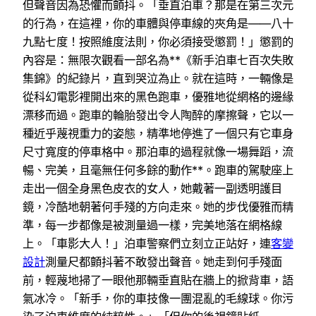
但聲音因為恐懼而顫抖。「垂直泊車？那是在第三次元
的行為，在這裡，你的車體與停車線的夾角是——八十
九點七度！按照維度法則，你必須接受懲罰！」懲罰的
內容是：無限次觀看一部名為**《新手泊車七百次失敗
集錦》的紀錄片，直到哭泣為止。就在這時，一輛像是
從科幻電影裡開出來的黑色跑車，優雅地從網格的邊緣
漂移而過。跑車的輪胎發出令人陶醉的摩擦聲，它以一
種近乎蔑視重力的姿態，精準地停進了一個只有它車身
尺寸寬度的停車格中。那泊車的過程就像一場舞蹈，流
暢、完美，且毫無任何多餘的動作**。跑車的駕駛座上
走出一個全身黑色皮衣的女人，她戴著一副透明護目
鏡，冷酷地朝著何手殘的方向走來。她的步伐優雅而精
準，每一步都像是被測量過一樣，完美地落在網格線
上。「車影大人！」泊車警察們立刻立正站好，連
客變
設計
測量尺都顫抖著不敢發出聲音。她走到何手殘面
前，輕蔑地掃了一眼他那輛垂直貼在牆上的掀背車，語
氣冰冷。「新手，你的車技像一團混亂的毛線球。你污