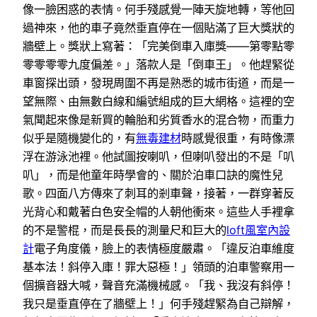
像一臉困惑的表情。何手殘感覺一陣天旋地轉，等他回
過神來，他的車子竟然垂直停在一個貼滿了巨大獎狀的
牆壁上。獎狀上寫著：「完美倒車入庫獎——第零點零
零零零零九度偏差。」落款人是「倒車王」。他趕緊從
車窗探出頭，發現周圍不再是熟悉的城市街道，而是一
望無際、由無數白線和編號組成的巨大網格。這裡的空
氣聞起來像是新買的輪胎和劣質香水的混合物，而重力
似乎是隨機變化的，有
無毒建材
時感覺很重，有時像漂
浮在游泳池裡。他試圖按喇叭，但喇叭發出的不是「叭
叭」，而是他童年時學會的、關於泊車口訣的魔性兒
歌。四面八方傳來了刺耳的剎車聲，接著，一群穿著反
光背心和戴著白色安全帽的人朝他衝來。這些人手裡拿
的不是警棍，而是長長的測量尺和巨大的
loft風室內設
計
電子角度儀，臉上的表情極度嚴肅。「違反泊車維度
基本法！斜停入庫！罪大惡極！」領頭的泊車警察用一
個擴音器大喊，聲音充滿機械感。「我、我沒有斜停！
我只是垂直停在了牆壁上！」何手殘趕緊為自己辯解，