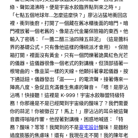
綠、聲如湯沸時，便是宇宙水餃臨界點到來之時。」
「七點五個地球年…怎麼這麼快？」廖沾沾猛地衝回店
裡，衝到後廚，打開了一個藏在舊冰櫃後面的暗門。暗
門裡放著一個老舊的、像是古代金屬保險箱的東西。他
輸入了密碼：「一醬二醋三油四辣五蒜泥」（這是醬料
界的基礎公式，只有像他這樣的傳統派才會用）。保險
箱打開，裡面沒有黃金，只有一個閃爍著詭異紅色光芒
的儀器。這儀器很像一個老式的對講機，但頂部插著一
根彎曲的、像韭菜一樣的天線。他顫抖著拿起儀器，按
下通話鈕。儀器發出「滋——」的電流聲，接著傳來一
陣高八度、急促且充滿養生焦慮的聲音。「喂！是廖沾
沾嗎！快接聽！這裡是 K-999！宇宙水餃聯盟特級特
務！你那邊是不是已經聞到宇宙級的酸味了？我們需要
你的蒜泥！你被徵召了！馬上！」廖沾沾的耳朵被這聲
音震得嗡嗡作響，他捏著對講機，困惑地喊道：「特
務？酸味？等等！我聞到的不是
豪宅設計
酸味！是麵粉
過度膨脹的焦慮味！還有，我現在走不開！我的陳年老