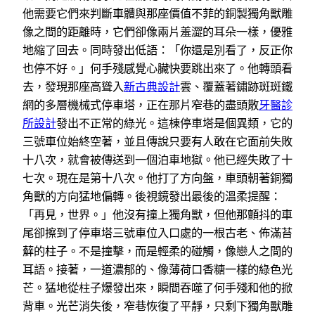
他需要它們來判斷車體與那座價值不菲的銅製獨角獸雕
像之間的距離時，它們卻像兩片羞澀的耳朵一樣，優雅
地縮了回去。同時發出低語：「你還是別看了，反正你
也停不好。」何手殘感覺心臟快要跳出來了。他轉頭看
去，發現那座高聳入
新古典設計
雲、覆蓋著鏽跡斑斑鐵
網的多層機械式停車塔，正在那片窄巷的盡頭散
牙醫診
所設計
發出不正常的綠光。這棟停車塔是個異類，它的
三號車位始終空著，並且傳說只要有人敢在它面前失敗
十八次，就會被傳送到一個泊車地獄。他已經失敗了十
七次。現在是第十八次。他打了方向盤，車頭朝著銅獨
角獸的方向猛地偏轉。後視鏡發出最後的溫柔提醒：
「再見，世界。」他沒有撞上獨角獸，但他那顫抖的車
尾卻擦到了停車塔三號車位入口處的一根古老、佈滿苔
蘚的柱子。不是撞擊，而是輕柔的碰觸，像戀人之間的
耳語。接著，一道濃郁的、像薄荷口香糖一樣的綠色光
芒。猛地從柱子爆發出來，瞬間吞噬了何手殘和他的掀
背車。光芒消失後，窄巷恢復了平靜，只剩下獨角獸雕