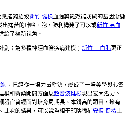
反應能夠招致
新竹 健檢
血腦樊籬效能妨礙的基因漸變
發出痛苦的呻吟。胞，勝利構建了可以或
新竹 高血
供給了極新視角。
計劃；為多種神經血管疾病建模；
新竹 高血脂
更正
功能
，已經從一場力量對決，變成了一場美學與心靈
建模和新藥開闢方面展
超音波健檢
現出宏大潛力。
類器官曾經面對培育周期長、本錢高的題目，擁有
。此次的結果，可以說為相干範疇彌補
安慎 健檢
上