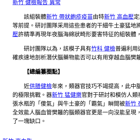
新竹 健檢報告 異常
該組裝體
新竹 帶狀皰疹疫苗
由特
新竹 高血壓
定
等前提。研討團隊采用這些患者的干細牛土豪猛地
壓
許精準再現年夜腦海綿狀畸形要害特征的組裝體
研討團隊以為，該模子具有
竹科 健檢
普遍利用
確疾速地剖析潛伏腦藥物能否可以有用穿越血腦樊
【總編纂圈點】
近
供膳健檢
年來，類器官技巧不竭提高，此中
的極限挑戰。器
新竹 猛健樂
官對于研討和模仿人類
張水瓶的「傻氣」與牛土豪的「霸氣」瞬間被
新竹
全效能人腦血管樊籬的腦類器官更是一向沒能呈現
了一塊缺口。