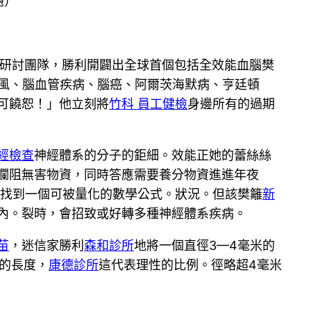
題）
的研討團隊，勝利開闢出全球首個包括全效能血腦樊
風、腦血管疾病、腦癌、阿爾茨海默病、亨廷頓
可饒恕！」他立刻將
竹科 員工健檢
身邊所有的過期
經檢查
神經體系的分子的鉅細。效能正她的蕾絲絲
攔阻無害物資，同時答應需要養分物資進進年夜
找到一個可被量化的數學公式。狀況。但該樊籬
新
內。裂時，會招致或好轉多種神經體系疾病。
苗
，迷信家勝利
森和診所
地將一個直徑3—4毫米的
的長度，
康德診所
這代表理性的比例。徑略超4毫米