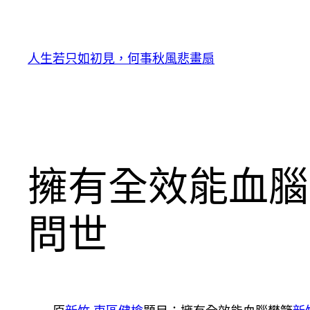
跳
至
主
人生若只如初見，何事秋風悲畫扇
要
內
容
擁有全效能血腦
問世