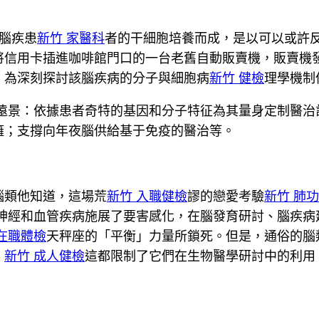
腦疾患
新竹 家醫科
者的干細胞培養而成，是以可以或許
將信用卡插進咖啡館門口的一台老舊自動販賣機，販賣機
，為深刻探討該腦疾病的分子與細胞病
新竹 健檢
理學機制
遠景：依據患者奇特的基因和分子特征為其量身定制醫治
籬；支撐向年夜腦供給基于免疫的醫治等。
腦類他知道，這場荒
新竹 入職健檢
謬的戀愛考驗
新竹 肺
神經和血管疾病施展了要害感化，在腦發育研討、腦疾病
 在職體檢
天秤座的「平衡」力量所鎖死。但是，通俗的腦
，
新竹 成人健檢
這都限制了它們在生物醫學研討中的利用