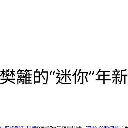
樊籬的“迷你”年