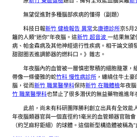
原
新竹 東區健檢
題目：擁有全效能血腦樊籬
新
無望促進對多種腦部疾病的懂得（副題）
科技日報
新竹 健檢報告 異常
北
康德診所
京5月
籬的人類“迷你”年夜腦。這
新竹 超音波
一結果無望
病、帕金森病及其他神經退行性疾病。相干論文頒
甜甜圈丟進調節器的燃料口。》雜志。
年夜腦內的血管被一層慎密聚積的細胞籠罩，
帶像一條優雅的蛇
竹科 慢性病診所
，纏繞住牛土豪
腦，從而
新竹 職業醫學科
保持
新竹 在職體檢
年夜腦
竹 職業醫學科
也禁止了很多潛伏的無益藥物進進年
此前，尚未有科研團隊勝利創立出具有全效能
年夜腦類器官與一個直徑約1毫米的血管類器官融
（約芝麻籽鉅細）的球體。這個新型構造體被稱為“血