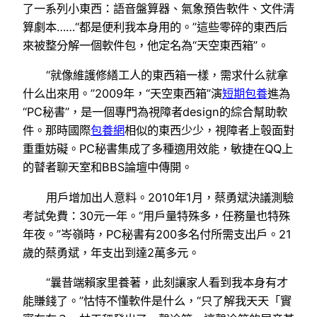
了一系列小東西：語音盤算器、氣象預告軟件、文件清
算劇本……“都是便利我本身用的。”這些零碎的東西后
來被整分解一個軟件包，他定名為“天空東西箱”。
“就像維護修繕工人的東西箱一樣，需求什么就拿
什么出來用。”2009年，“天空東西箱”演
短期包養
進為
“PC秘書”，是一個專門為視障者design的綜合幫助軟
件。那時國際
包養網
相似的東西少少，視障者上彀面對
重重妨礙。PC秘書集成了多種適用效能，敏捷在QQ上
的瞽者聊天室和BBS論壇中傳開。
用戶增加出人意料。2010年1月，蔡勇斌決議測驗
考試免費：30元一年。“用戶量特殊多，任務量也特殊
年夜。”岑嶺時，PC秘書有200多名付所需支出戶。21
歲的蔡勇斌，年支出到達2萬多元。
“曩昔端賴家里養著，此刻讓家人看到我本身有才
能賺錢了。”怙恃不懂軟件是什么，“只了解我天天「實