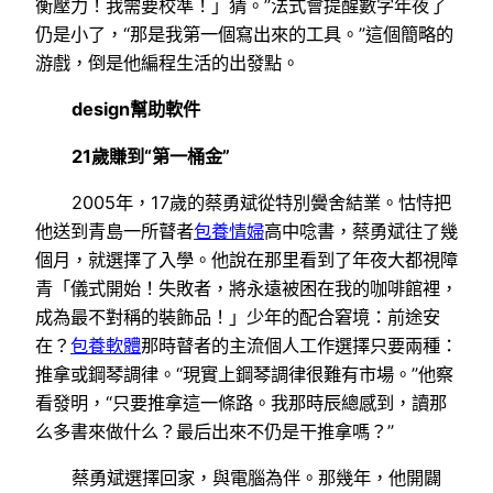
衡壓力！我需要校準！」猜。”法式會提醒數字年夜了
仍是小了，“那是我第一個寫出來的工具。”這個簡略的
游戲，倒是他編程生活的出發點。
design幫助軟件
21歲賺到“第一桶金”
2005年，17歲的蔡勇斌從特別黌舍結業。怙恃把
他送到青島一所瞽者
包養情婦
高中唸書，蔡勇斌往了幾
個月，就選擇了入學。他說在那里看到了年夜大都視障
青「儀式開始！失敗者，將永遠被困在我的咖啡館裡，
成為最不對稱的裝飾品！」少年的配合窘境：前途安
在？
包養軟體
那時瞽者的主流個人工作選擇只要兩種：
推拿或鋼琴調律。“現實上鋼琴調律很難有市場。”他察
看發明，“只要推拿這一條路。我那時辰總感到，讀那
么多書來做什么？最后出來不仍是干推拿嗎？”
蔡勇斌選擇回家，與電腦為伴。那幾年，他開闢