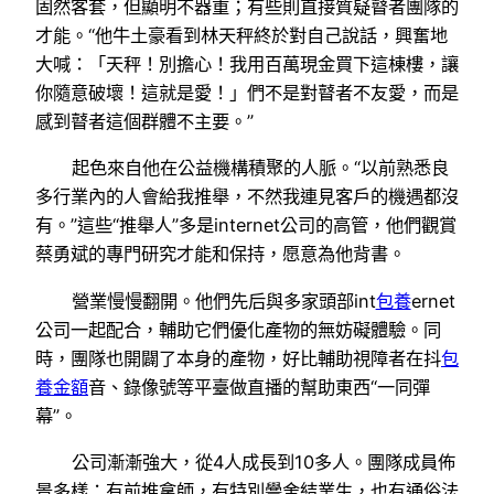
固然客套，但顯明不器重；有些則直接質疑瞽者團隊的
才能。“他牛土豪看到林天秤終於對自己說話，興奮地
大喊：「天秤！別擔心！我用百萬現金買下這棟樓，讓
你隨意破壞！這就是愛！」們不是對瞽者不友愛，而是
感到瞽者這個群體不主要。”
起色來自他在公益機構積聚的人脈。“以前熟悉良
多行業內的人會給我推舉，不然我連見客戶的機遇都沒
有。”這些“推舉人”多是internet公司的高管，他們觀賞
蔡勇斌的專門研究才能和保持，愿意為他背書。
營業慢慢翻開。他們先后與多家頭部int
包養
ernet
公司一起配合，輔助它們優化產物的無妨礙體驗。同
時，團隊也開闢了本身的產物，好比輔助視障者在抖
包
養金額
音、錄像號等平臺做直播的幫助東西“一同彈
幕”。
公司漸漸強大，從4人成長到10多人。團隊成員佈
景多樣：有前推拿師，有特別黌舍結業生，也有通俗法