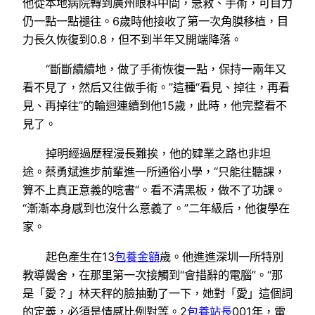
他從本地病院轉到廣州眼科中間，急救、手術，可目力
仍一點一點褪往。6歲時他接收了第一次角膜移植，目
力長久恢復到0.8，但不到半年又開端降落。
“斷斷續續地，做了手術恢復一點，保持一兩年又
看不見了，然后又往做手術。”這種“看見、掉往，再看
見、再掉往”的輪迴連續到他15歲，此時，他完整看不
見了。
掉明經過歷程漫長難挨，他的肄業之路也非坦
途。蔡勇斌進步前輩進一所通俗小學，“只能往聽課，
算不上真正意義的唸書”。看不清黑板，做不了功課。
“漸漸本身感到也沒什么意義了。”二年級后，他復學在
家。
起色產生在13
包養金額
歲。他進進深圳一所特別
教導黌舍，在那里第一次接觸到“會措辭的電腦”。“那
是「愛？」林天秤的臉抽動了一下，她對「愛」這個詞
的定義，必須是情感比例對等。2
包養站長
001年，電