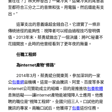
實在在？」林天秤發出了一聲冷笑，這聲冷笑的尾音甚
至都符合三分之二的音樂和弦。用電腦，然后還能有支
出。”
這筆支出的意義遠超金錢自己。它證實了一條非
傳統途徑的能夠性：視障者可以經由過程技巧發明價
值。2013年末，蔡勇斌做出了一個決議：將PC秘書不
花錢開放。此時的他曾經看到了更年夜的舞臺。
任職工程師
為internet產物“修路”
2014年3月，蔡勇斌分開東莞，參加深圳的一家
公
包養網
益機構。這是一家由騰訊、阿里、百度等多家
internet公司贊助成立的組織，目的是推進信
包養軟體
息無妨礙——讓internet產物能被殘障人士應用。他應
聘的職位是“視障工程師”，全國只招三人。口試他的是
騰訊的專家。兩輪口試后，他獲得了
包養
這份任務。