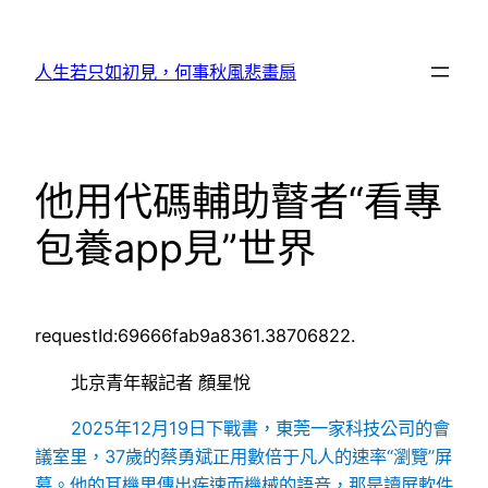
跳
至
人生若只如初見，何事秋風悲畫扇
主
要
內
容
他用代碼輔助瞽者“看專
包養app見”世界
requestId:69666fab9a8361.38706822.
北京青年報記者 顏星悅
2025年12月19日下戰書，東莞一家科技公司的會
議室里，37歲的蔡勇斌正用數倍于凡人的速率“瀏覽”屏
幕。他的耳機里傳出疾速而機械的語音，那是讀屏軟件