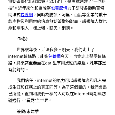
無妨礙優化出謀獻策。2018年，蔡勇斌創建了“一同科
技”。近年來他和團隊努
包養感情
力于研發各類助盲幫
助法式
包養網
，同時為騰訊、阿里、百度等企業的數十
款產物及利用供給信息無妨礙徵詢辦事，讓視障人群也
能和明眼人一樣上彀、聊天、網購。
·Ta說·
世界很年夜，活法良多。明天，我們走上了
internet這條路；能夠
包養網
今天，也會走上醫學這條
路，將來甚至能坐在car 里享用駕駛的樂趣。凡事都是
有能夠的。
我們信任，internet的氣力可以讓視障者和凡人完
成生涯和任務上的真正同等。為了這個目的，我們會盡
己所能，直到和我們一樣的人可以在internet時期無妨
礙通行，“看見”全世界。
兼顧/宋建華