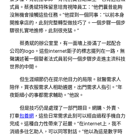
式員。蔡勇斌特殊留意培育視障員工：“他們曩昔能夠
沒無機會接觸這些任務。”他提到一個同事：“以前本身
開推拿店的，此刻完整轉型做技巧了。一個步驟一個步
驟很扎實地進修，此刻很兇猛。”
蔡勇斌的辦公室里，有一面墻上掛滿了一起配合
公司的logo。這些internet鉅子的標志擺列在一路，無
聲講述著一個瞽者法式員若何一個步驟步走進主流科技
世界的中間。
但生涯細節仍在提示他目力的局限。就醫需求人
陪伴，買衣服需求人相助遴選，出門需求人指引。“年
夜鉅細小的事都需求輔助。”他說。
但是技巧仍是處理了一部門題目。網購、外賣、
打車
包養網
，這些日常需求此刻可以經由過程手機自力
完成。這種自力性帶來了莊嚴。“在internet上，我不
消過多往乞助人，可以同等對話。”他以為這是數字時