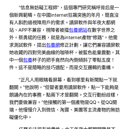
“信息無妨礙工程師”，這個專門研究稱呼背后是一
個新興範疇。在中國internet狂飆突進的年月，簡直沒
有人斟酌過視障用戶的需求。讀屏軟件與年夜大都網
站、APP不兼容，視障者被擋
包養網站
在數字世界之
外。蔡勇斌的任務，就是為internet產物“修路”。他需
求測試軟件，提出
包養網
修正計劃，讓它們兼容讀屏軟
她收藏的四對完美曲線的咖啡杯，被藍色能量震動，其
中一個
包養
杯子的把手竟然向內側傾斜了零點五度！
件。這不是簡略的技巧適配，而是交互邏輯的重構。
“正凡人用眼睛看屏幕，看到哪里有新聞點一下就
翻開。”他說明，“但瞽者要用讀屏軟件，點一下能夠是
朗誦內在的事務，點兩下才是翻開。交互行動紛歧樣，
我們要做兼容。”他接觸的第一個產物是QQ。從QQ開
端，他慢慢介入到微信、淘寶、美團等主流產物的無妨
礙優化中。