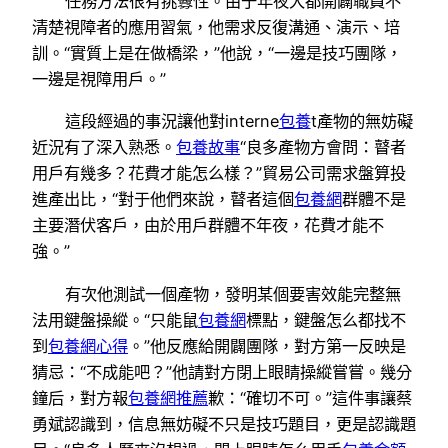
任務方法很有挑釁性。由于年夜大都開闢職員不
清楚視障者的應用習氣，他需求反復溝通、演示、培
訓。“實質上是在做橋梁，”他說，“一邊是技巧團隊，
一邊是視障用戶。”
這段經過的事況讓他對interne
包養
t產物的無妨礙
近況有了深入熟悉。
包養故事
“良多產物方會問：瞽者
用戶有幾多？花費才能怎么樣？”貿易公司需求盤算投
進產出比，“對于他們來說，瞽者這個
包養網
群體不是
主要潛伏客戶，由於用戶群體不年夜，花費才能不
強。”
有次他測試一個產物，發明某個要害效能完整無
法用鍵盤操縱。“只能鼠
包養網
標點，鍵盤怎么都找不
到
包養網心得
。”他反應給開闢團隊，對方第一反映是
猜忌：“不成能吧？”他請對方閉上眼睛操縱嘗嘗。幾分
鐘后，對方報
包養網推薦
歉：“確切不可。”這件事讓蔡
勇斌認識到，信息無妨礙不只是技巧題目，更是認識題