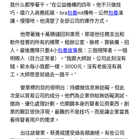
我什么都學著干。”在公益機構的四年，他不只做技
巧，還介入商務拓展、bra
包養
nd傳佈、公然
包養
演
講。慢慢地，他清楚了全部公司的運作方式。
他帶著幾十萬積儲回到東莞，那是他任務支出和
軟件發賣的所有的積聚。租辦公室、裝修、買裝備、招
人。最後團隊只要4小
包養故事
我：三個視障者，一個
明眼人（目力正常者）。“我跟大師說，公司此刻沒有
錢，薪水每小我都一樣，3000元，沒有老板沒有員
工。大師愿意就過去一路干。”
營業標的目的很明白：持續做信息無妨礙，但此
次是以貿易公司的成分。他們為企業供給無妨礙測試、
徵詢、優化處理計劃，也開闢本身的瞽者公用東西。創
業的艱巨很快浮現，最難的不是技巧，而是讓企業當真
看待瞽者用戶的需求。
出往談營業，蔡勇斌遭受過各類謝絕。有些公司