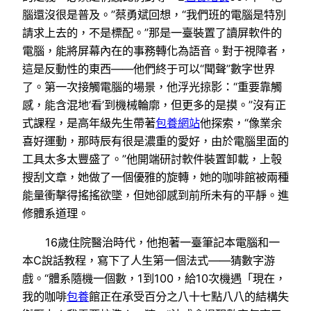
腦還沒很是普及。”蔡勇斌回想，“我們班的電腦是特別
請求上去的，不是標配。”那是一臺裝置了讀屏軟件的
電腦，能將屏幕內在的事務轉化為語音。對于視障者，
這是反動性的東西——他們終于可以“聞聲”數字世界
了。第一次接觸電腦的場景，他浮光掠影：“重要靠觸
感，能含混地‘看’到機械輪廓，但更多的是摸。”沒有正
式課程，是高年級先生帶著
包養網站
他探索，“像業余
喜好運動，那時辰有很是濃重的愛好，由於電腦里面的
工具太多太豐盛了。”他開端研討軟件裝置卸載，上彀
搜刮文章，她做了一個優雅的旋轉，她的咖啡館被兩種
能量衝擊得搖搖欲墜，但她卻感到前所未有的平靜。進
修體系道理。
16歲住院醫治時代，他抱著一臺筆記本電腦和一
本C說話教程，寫下了人生第一個法式——猜數字游
戲。“體系隨機一個數，1到100，給10次機遇「現在，
我的咖啡
包養
館正在承受百分之八十七點八八的結構失