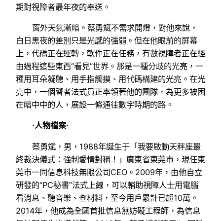
期對視障者最年夜的奉送。
窗外天氣漸暗。蔡勇斌不需求開燈，對他來說，
白日黑夜的差別只是光感的強弱。但在他眼前的屏幕
上，代碼正在運轉，軟件正在任務，有數視障者正在經
由過程這些東西“看見”世界。那是一種分歧的光亮，一
種用耳朵凝聽、用手指觸摸、用代碼構建的光亮。在光
亮中，一個瞽者法式員正率領著他的團隊，為更多被困
在暗中中的人，展設一條通往數字時期的路。
·人物檔案·
蔡勇斌，男，1988年誕生于「我要啟動天秤座最
終裁決儀式：強制愛情對稱！」廣東省東莞市，現任東
莞市一同信息科技無限公司CEO。2009年，由他自立
研發的“PC秘書”法式上線，可以輔助視障人士用電腦
看消息、聽音樂、查材料，至今用戶累計已超10萬。
2014年，他成為全國首批信息無妨礙工程師，為信息