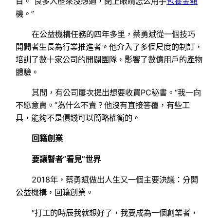
目。“良多人歷來沒想過，閉上眼睛怎么用手
包養金額
機。”
在公益機構任務的四年多里，蔡勇斌從一個技巧
開闢者生長為行業推進者。他介入了多個尺度的制訂，
培訓了數十家公司的開闢團隊，影響了數億用戶的產物
體驗。
其間，有公司屢次提出想要收買PC秘書。“我一向
不愿意賣。”為什么不賣？他沒有直接答覆，有些工
具，能夠不是價錢可以簡略權衡的。
回籍創業
要讓瞽者“看見”世界
2018年，蔡勇斌做出人生又一個主要決議：分開
公益機構，回籍創業。
“打工的時辰我就想好了，我要成為一個創業者，