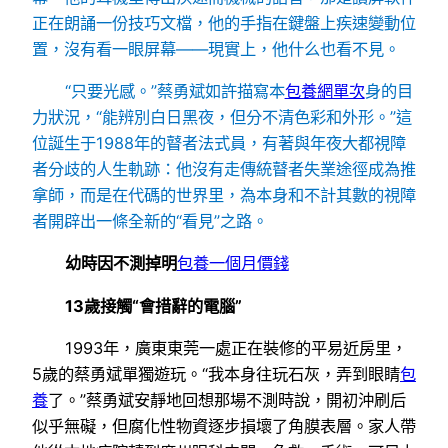
正在朗誦一份技巧文檔，他的手指在鍵盤上疾速變動位
置，沒有看一眼屏幕——現實上，他什么也看不見。
“只要光感。”蔡勇斌如許描寫本
包養網單次
身的目
力狀況，“能辨別白日黑夜，但分不清色彩和外形。”這
位誕生于1988年的瞽者法式員，有著與年夜大都視障
者分歧的人生軌跡：他沒有走傳統瞽者失業途徑成為推
拿師，而是在代碼的世界里，為本身和不計其數的視障
者開辟出一條全新的“看見”之路。
幼時因不測掉明
包養一個月價錢
13歲接觸“會措辭的電腦”
1993年，廣東東莞一處正在裝修的平易近房里，
5歲的蔡勇斌單獨遊玩。“我本身往玩石灰，弄到眼睛
包
養
了。”蔡勇斌安靜地回想那場不測時說，開初沖刷后
似乎無礙，但腐化性物資逐步損壞了角膜表層。家人帶